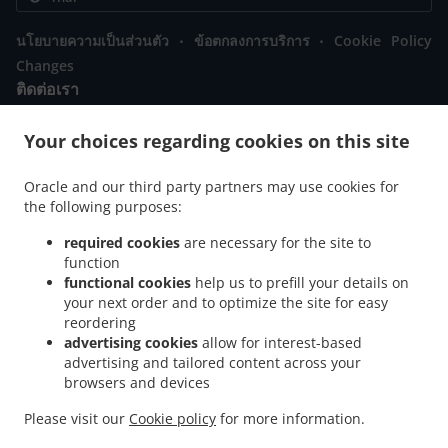
.
.
นโยบายความเป็นส่วนตัว
ข้อตกลงการบริการ
Cookie Policy
Changes
ติดต่อเรา
101 washington, Abbeville, SC 29620, United States
Your choices regarding cookies on this site
+1 864-302-9072
Links
Oracle and our third party partners may use cookies for
รายการอาหาร
the following purposes:
ติดต่อเรา
required cookies
are necessary for the site to
function
functional cookies
help us to prefill your details on
your next order and to optimize the site for easy
ACCEPTED PAYMENT METHODS
reordering
advertising cookies
allow for interest-based
advertising and tailored content across your
browsers and devices
Please visit our
Cookie policy
for more information.